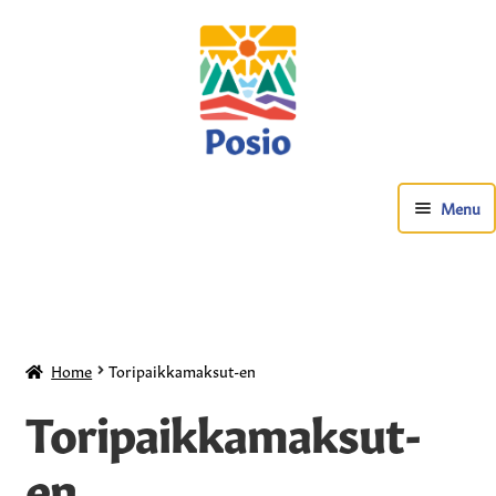
Menu
Home
Toripaikkamaksut-en
Toripaikkamaksut-
Kuntosali-en
en