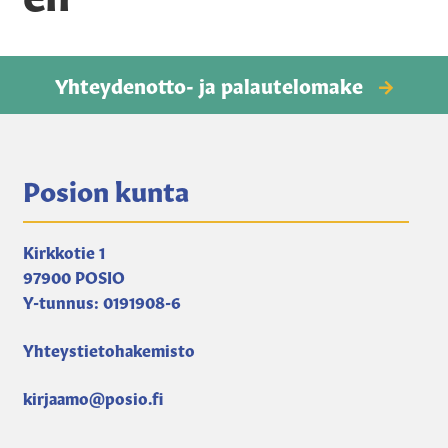
Kuntosali-en
Posio-tuotteet-en
Yhteydenotto- ja palautelomake
Vesipisteavain-en
Toripaikkamaksut-en
Posion kunta
Kirjat, kartat, muut-en
Kirkkotie 1
Kansalaisopisto-en
97900 POSIO
Y-tunnus: 0191908-6
Auton lämmityspaikat-en
Yhteystietohakemisto
kirjaamo@posio.fi