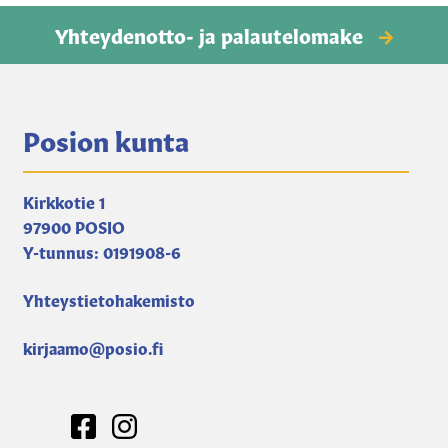
Kuntosali-en
Yhteydenotto- ja palautelomake
Posio-tuotteet-en
Vesipisteavain-en
Posion kunta
Toripaikkamaksut-en
Kirkkotie 1
Kirjat, kartat, muut-en
97900 POSIO
Y-tunnus: 0191908-6
Kansalaisopisto-en
Yhteystietohakemisto
Auton lämmityspaikat-en
kirjaamo@posio.fi