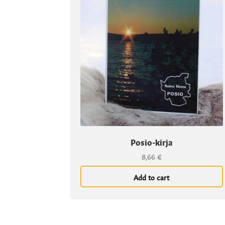
Posio-kirja
8,66
€
Add to cart