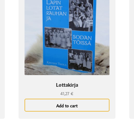
Lottakirja
41,27
€
Add to cart