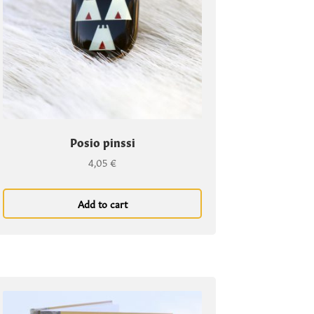
Posio pinssi
4,05
€
Add to cart