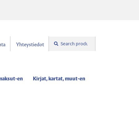
Search
Search
nta
Yhteystiedot
for:
maksut-en
Kirjat, kartat, muut-en