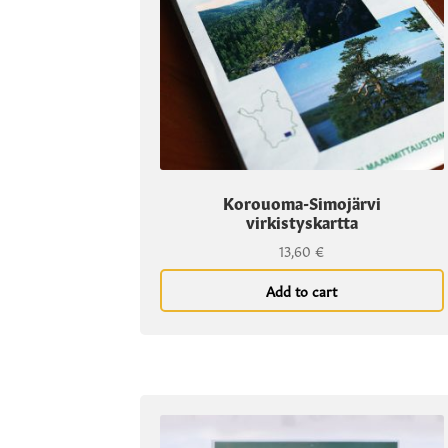
Korouoma-Simojärvi
virkistyskartta
13,60
€
Add to cart