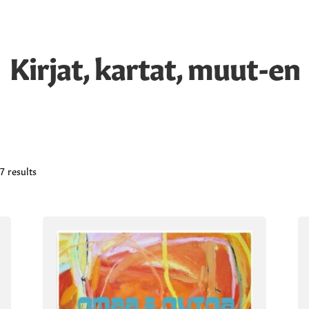
Kirjat, kartat, muut-en
Sorted
7 results
by
latest