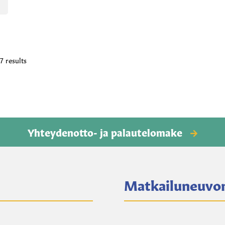
Sorted
7 results
by
latest
Yhteydenotto- ja palautelomake
Matkailuneuvo