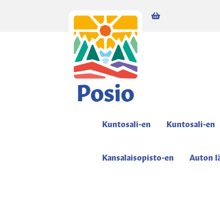
0,00
€
0 items
Kuntosali-en
Kuntosali-en
Kansalaisopisto-en
Auton l