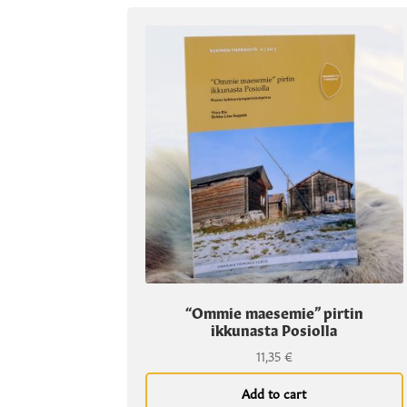
“Ommie maesemie” pirtin
ikkunasta Posiolla
11,35
€
Add to cart