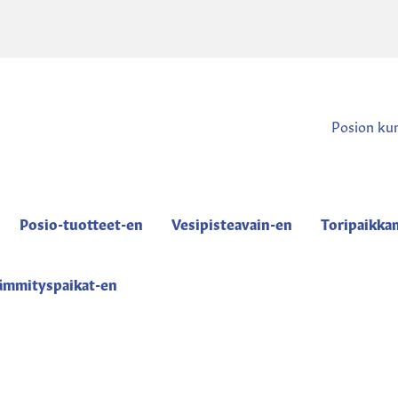
Posion ku
Posio-tuotteet-en
Vesipisteavain-en
Toripaikka
ämmityspaikat-en