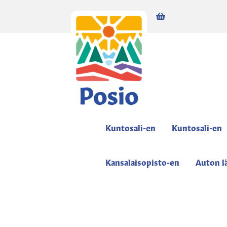
0,00
€
0 items
Kuntosali-en
Kuntosali-en
Kansalaisopisto-en
Auton l