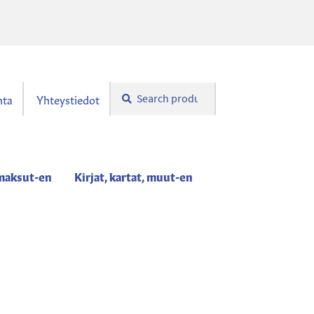
Search
Search
nta
Yhteystiedot
for:
maksut-en
Kirjat, kartat, muut-en