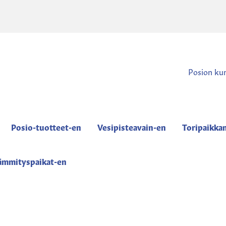
Posion ku
Posio-tuotteet-en
Vesipisteavain-en
Toripaikka
ämmityspaikat-en