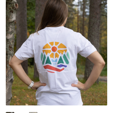
Vesipisteavain
Kirjat, kartat, muut
Auton lämmityspaikat