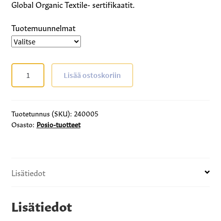
Global Organic Textile- sertifikaatit.
Tuotemuunnelmat
T-
Lisää ostoskoriin
paita
valkoinen
määrä
Tuotetunnus (SKU):
240005
Osasto:
Posio-tuotteet
Lisätiedot
Lisätiedot