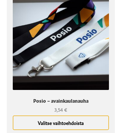
tuotteella
on
useampi
muunnelma.
Voit
tehdä
valinnat
tuotteen
sivulla.
Posio – avainkaulanauha
3,54
€
Valitse vaihtoehdoista