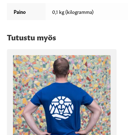
Paino
0,1 kg (kilogramma)
Tutustu myös
Tällä
tuotteella
on
useampi
muunnelma.
Voit
tehdä
valinnat
tuotteen
sivulla.