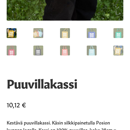
Puuvillakassi
10,12
€
Kestävä puuvillakassi. Käsin silkkipainetulla Posion
kunnan logolla. Kassi on 100% puuvillaa, koko 38cm x