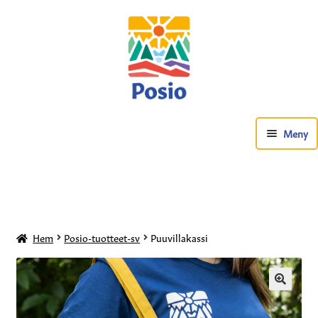
Meny
Hem
Posio-tuotteet-sv
Puuvillakassi
Kuntosali-sv
🔍