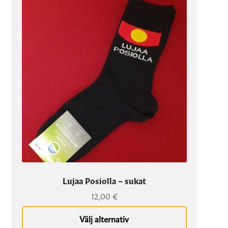
Denna
produkt
har
flera
varianter.
Alternativen
kan
väljas
på
produktsidan
Lujaa Posiolla – sukat
12,00
€
Välj alternativ