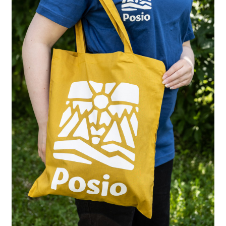
Kuntosali-sv
Posio-tuotteet-sv
Vesipisteavain-sv
Toripaikkamaksut-sv
Kirjat, kartat, muut-sv
Kansalaisopisto-sv
Auton lämmityspaikat-sv