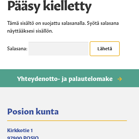
Pääsy kielletty
Vesipisteavain
Kirjat, kartat, muut
Tämä sisältö on suojattu salasanalla. Syötä salasana
näyttääksesi sisällön.
Auton lämmityspaikat
Salasana:
Yhteydenotto- ja palautelomake
Posion kunta
Kirkkotie 1
97900 POSIO