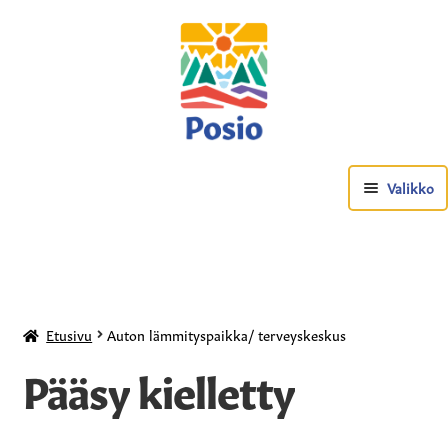
Valikko
Etusivu
Auton lämmityspaikka/ terveyskeskus
Pääsy kielletty
Posio-tuotteet