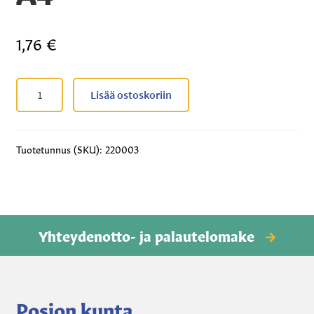
1,76
€
Valokopiot,
Lisää ostoskoriin
värillinen
A4
määrä
Tuotetunnus (SKU):
220003
Yhteydenotto- ja palautelomake
Posion kunta