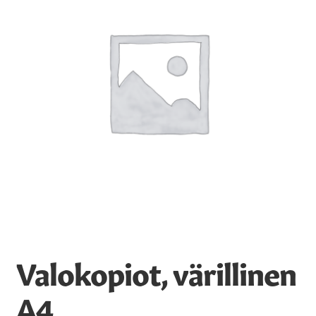
Vesipisteavain
Kirjat, kartat, muut
Auton lämmityspaikat
Valokopiot, värillinen
A4