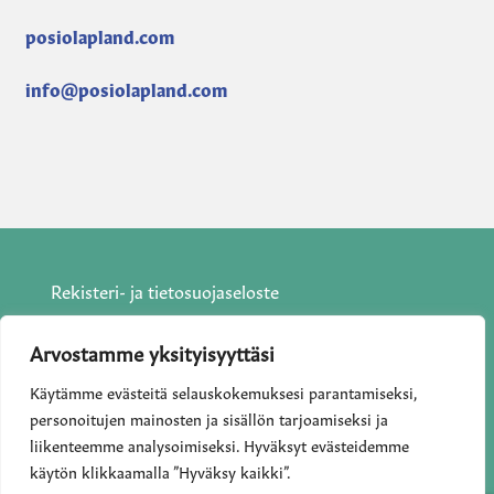
posiolapland.com
info@posiolapland.com
Rekisteri- ja tietosuojaseloste
Saavutettavuusseloste
Arvostamme yksityisyyttäsi
Käytämme evästeitä selauskokemuksesi parantamiseksi,
Sopimus- ja toimitusehdot
Maksuehdot
personoitujen mainosten ja sisällön tarjoamiseksi ja
liikenteemme analysoimiseksi. Hyväksyt evästeidemme
Tietoa maksamisesta
käytön klikkaamalla ”Hyväksy kaikki”.