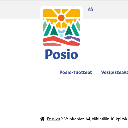
0,00
€
0 tuotetta
Posio-tuotteet
Vesipisteav
Etusivu
Valokopiot, A4, vähintään 10 kpl/yks