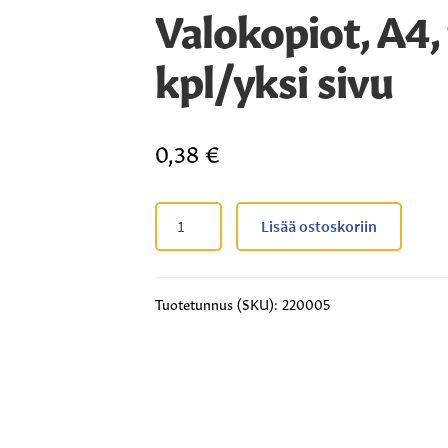
Valokopiot, A4,
kpl/yksi sivu
0,38
€
Valokopiot,
Lisää ostoskoriin
A4,
vähintään
10
Tuotetunnus (SKU):
220005
kpl/yksi
sivu
määrä