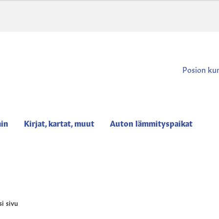
Posion ku
ain
Kirjat, kartat, muut
Auton lämmityspaikat
i sivu