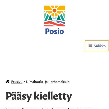
Valikko
Etusivu
Uimakoulu- ja kerhomaksut
Pääsy kielletty
Posio-tuotteet
Tämä sisältö on suojattu salasanalla. Syötä salasana