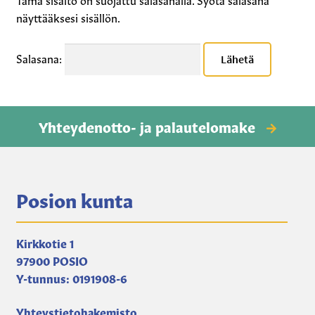
Vesipisteavain
näyttääksesi sisällön.
Kirjat, kartat, muut
Salasana:
Auton lämmityspaikat
Yhteydenotto- ja palautelomake
Posion kunta
Kirkkotie 1
97900 POSIO
Y-tunnus: 0191908-6
Yhteystietohakemisto