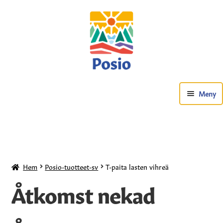
Meny
Hem
Posio-tuotteet-sv
T-paita lasten vihreä
Åtkomst nekad
Kuntosali-sv