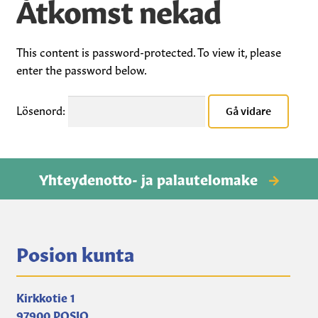
Åtkomst nekad
Kuntosali-sv
Posio-tuotteet-sv
This content is password-protected. To view it, please
enter the password below.
Vesipisteavain-sv
Lösenord:
Toripaikkamaksut-sv
Kirjat, kartat, muut-sv
Yhteydenotto- ja palautelomake
Kansalaisopisto-sv
Auton lämmityspaikat-sv
Posion kunta
Kirkkotie 1
97900 POSIO