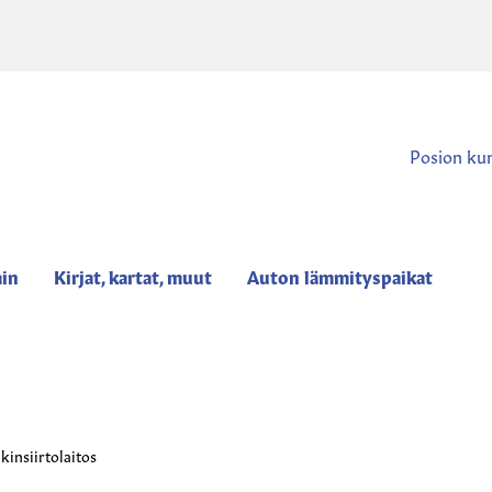
Posion ku
ain
Kirjat, kartat, muut
Auton lämmityspaikat
insiirtolaitos