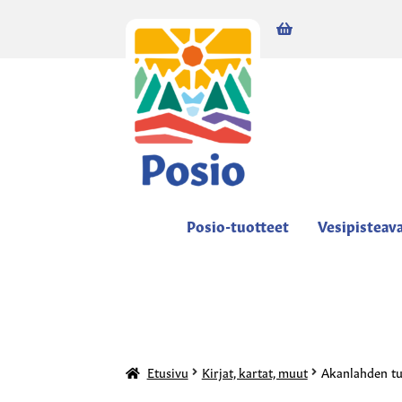
0,00
€
0 tuotetta
Posio-tuotteet
Vesipisteav
Etusivu
Kirjat, kartat, muut
Akanlahden tuk