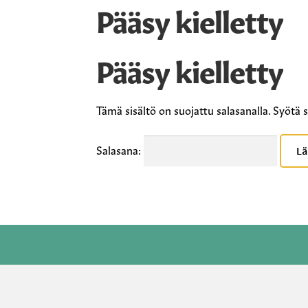
Pääsy kielletty
Pääsy kielletty
Tämä sisältö on suojattu salasanalla. Syötä s
Salasana: